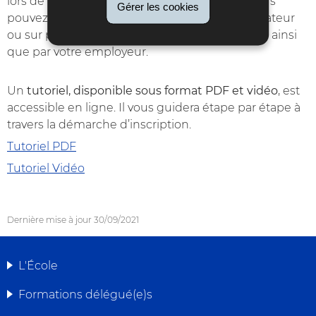
lors de la première étape sur MyGuichet.lu. Vous
Gérer les cookies
pouvez compléter ce justificatif sur votre ordinateur
ou sur papier. Il doit être signé par vous-même ainsi
que par votre employeur.
Un
tutoriel, disponible sous format PDF et vidéo
, est
accessible en ligne. Il vous guidera étape par étape à
travers la démarche d’inscription.
Tutoriel PDF
Tutoriel Vidéo
Dernière mise à jour
30/09/2021
L'École
MENU
Formations délégué(e)s
DE