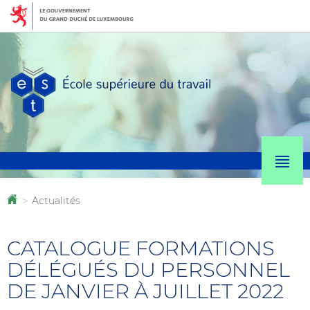
Aller
Aller
à
au
la
contenu
navigation
M
p
Actualités
Accueil
>
CATALOGUE FORMATIONS
DÉLÉGUÉS DU PERSONNEL
DE JANVIER À JUILLET 2022