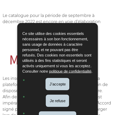
Le catalogue pour la période de septembre à
décembre 2022 est encore en voie d’élaboration
Ce site utilise des cookies essentiels
nécessaires à son bon fonctionnement,
sans usage de données à caractère
personnel, et ne pouvant pas être
refusés. Des cookies non essentiels sont
utilisés à des fins statistiques et seront
activés uniquement si vous les acceptez.
Consulter notre
politique de confidentialité
.
Les inscriptions se font désormais en ligne via la
J'accepte
plateforme MyGuichet.lu. Vous n’avez pas besoin de
disposer d’un produit LuxTrust pour vous inscrire.
Afin de compléter votre inscription en ligne, il est
Je refuse
impératif d’ajouter au formulaire le justificatif « Accord
signé par l’employeur » que vous devez télécharger