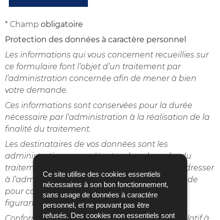
* Champ
obligatoire
Protection des données à caractère personnel
Les informations qui vous concernent recueillies sur
ce formulaire font l’objet d’un traitement par
l’administration concernée afin de mener à bien
votre demande.
Ces informations sont conservées pour la durée
nécessaire par l’administration à la réalisation de la
finalité du traitement.
Les destinataires de vos données sont les
administrations compétentes dans le cadre du
traitement de votre demande. Veuillez-vous adresser
Ce site utilise des cookies essentiels
à l’administration concernée par votre demande
nécessaires à son bon fonctionnement,
pour connaître les destinataires des données
sans usage de données à caractère
figurant sur ce formulaire.
personnel, et ne pouvant pas être
refusés. Des cookies non essentiels sont
Conformément au
règlement (UE) 2016/679
relatif à