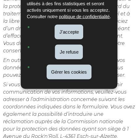
utilisés à des fins statistiques et seront
la protection des personnes physiques à l'égard du
activés uniquement si vous les acceptez.
traitement des données à caractère personnel et à
Consulter notre
politique de confidentialité
.
la libre circulation de ces données, vous bénéficiez
d’un droit d’accès, de rectification et le cas échéant
J'accepte
d’effacement des informations vous concernant.
Vous disposez également du droit de retirer votre
consentement à tout moment.
Je refuse
En outre et excepté le cas où le traitement de vos
données présente un caractère obligatoire, vous
Gérer les cookies
pouvez, pour des motifs légitimes, vous y opposer.
Si vous souhaitez exercer ces droits et/ou obtenir
communication de vos informations, veuillez-vous
adresser à l’administration concernée suivant les
coordonnées indiquées dans le formulaire. Vous avez
également la possibilité d’introduire une
réclamation auprès de la Commission nationale
pour la protection des données ayant son siège à 1
Avenue du Rock'n'Roll, L-4361 Esch-sur-Alzette.