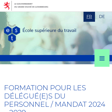
Aller
Aller
à
au
Changer
la
contenu
de
navigation
langue
M
p
ECOLE
SUPÉRIEURE
FORMATION POUR LES
DU
DÉLÉGUÉ(E)S DU
TRAVAIL
PERSONNEL / MANDAT 2024
-