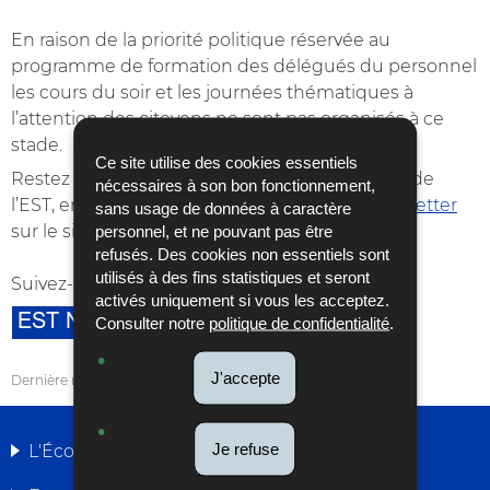
En raison de la priorité politique réservée au
programme de formation des délégués du personnel
les cours du soir et les journées thématiques à
l’attention des citoyens ne sont pas organisés à ce
stade.
Ce site utilise des cookies essentiels
Restez en temps réel au courant de l’actualité de
nécessaires à son bon fonctionnement,
l’EST, en vous inscrivant à notre
nouvelle
newsletter
sans usage de données à caractère
sur le site actuel !
personnel, et ne pouvant pas être
refusés. Des cookies non essentiels sont
utilisés à des fins statistiques et seront
Suivez-nous sur
Facebook
&
Twitter.
activés uniquement si vous les acceptez.
Consulter notre
politique de confidentialité
.
J'accepte
Dernière mise à jour
10/03/2026
Je refuse
L'École