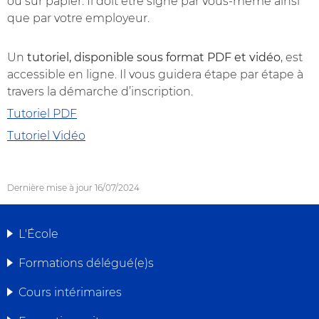
ou sur papier. Il doit être signé par vous-même ainsi
que par votre employeur.
Un
tutoriel, disponible sous format PDF et vidéo
, est
accessible en ligne. Il vous guidera étape par étape à
travers la démarche d’inscription.
Tutoriel PDF
Tutoriel Vidéo
Dernière mise à jour
16/07/2024
L'École
MENU
Formations délégué(e)s
DE
Cours intérimaires
NAVIGATION