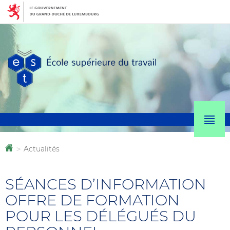
Aller
Aller
à
au
la
contenu
navigation
M
p
Actualités
Accueil
>
SÉANCES D’INFORMATION
OFFRE DE FORMATION
POUR LES DÉLÉGUÉS DU