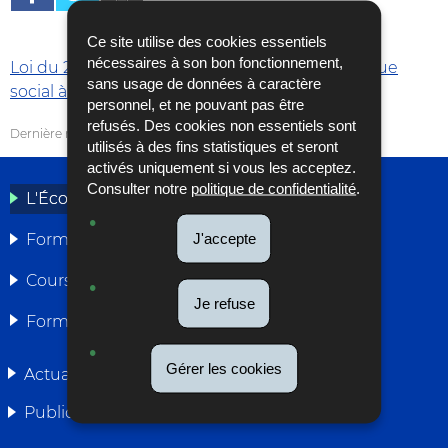
Ce site utilise des cookies essentiels
nécessaires à son bon fonctionnement,
Loi du 23 juillet 2015 portant réforme du dialogue
sans usage de données à caractère
social à l’intérieur des entreprises.
personnel, et ne pouvant pas être
refusés. Des cookies non essentiels sont
Dernière mise à jour
26/04/2019
utilisés à des fins statistiques et seront
activés uniquement si vous les acceptez.
Consulter notre
politique de confidentialité
.
L'École
MENU
J'accepte
Formations délégué(e)s
DE
Cours intérimaires
NAVIGATION
Je refuse
Formations citoyennes
Gérer les cookies
Actualités
Publications