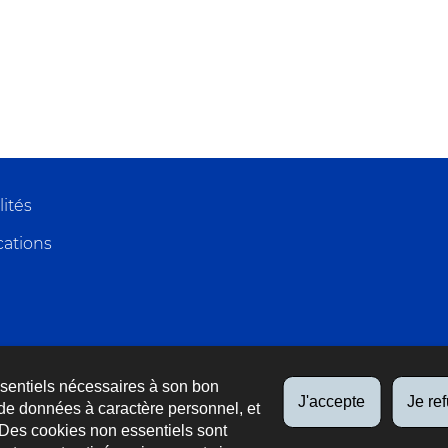
lités
cations
ssentiels nécessaires à son bon
J'accepte
Je re
de données à caractère personnel, et
r
Plan du site
A propos du site
Accessibi
 Des cookies non essentiels sont