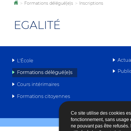
Formations délégué(e)s
Inscriptions
Accueil
>
>
EGALITÉ
Actua
L'École
Publi
Formations délégué(e)s
MENU
Cours intérimaires
DE
Formations citoyennes
NAVIGATION
Ce site utilise des cookies e
fonctionnement, sans usage 
Contact
Newslette
ne pouvant pas être refusés.