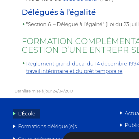
Délégués à l’égalité
"Section 6. – Délégué à l’égalité" (Loi du 23 juill
FORMATION COMPLÉMENTAI
GESTION D’UNE ENTREPRISE
Règlement grand-ducal du 14 décembre 1994 por
travail intérimaire et du prêt temporaire
Dernière mise à jour
24/04/2019
Actua
L'École
Publi
Formations délégué(e)s
MENU