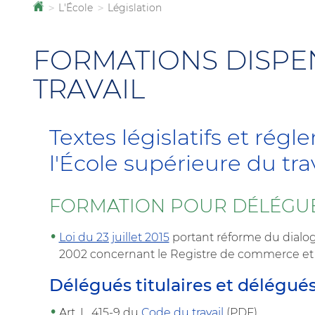
L'École
Législation
Accueil
>
>
FORMATIONS DISPEN
TRAVAIL
Textes législatifs et ré
l'École supérieure du trav
FORMATION POUR DÉLÉGU
Loi du 23 juillet 2015
portant réforme du dialogu
2002 concernant le Registre de commerce et d
Délégués titulaires et délégué
Art. L. 415-9 du
Code du travail
(PDF)