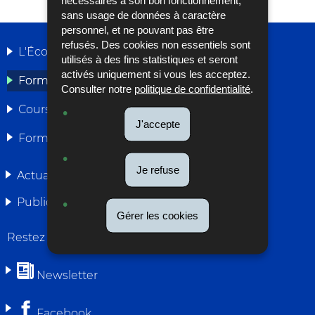
sans usage de données à caractère
personnel, et ne pouvant pas être
refusés. Des cookies non essentiels sont
L'École
utilisés à des fins statistiques et seront
MENU
activés uniquement si vous les acceptez.
Formations délégué(e)s
Consulter notre
politique de confidentialité
.
DE
Cours intérimaires
NAVIGATION
J'accepte
Formations citoyennes
Je refuse
Actualités
Publications
Gérer les cookies
Restez connecté
Newsletter
Facebook